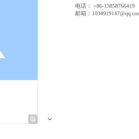
电话： +86-13858766419
邮箱：1034919147@qq.co
+