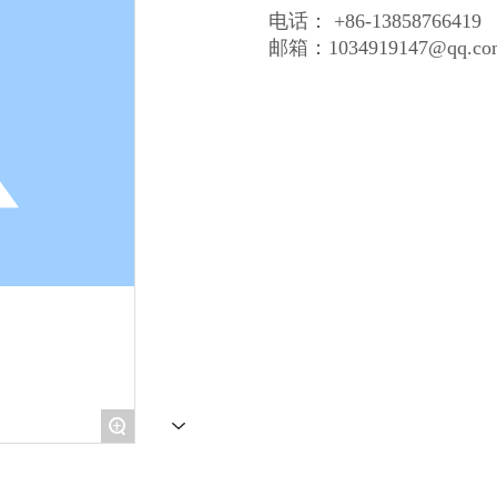
电话： +86-13858766419
邮箱：1034919147@qq.co
+